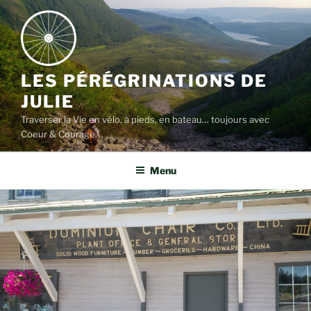
Aller
au
contenu
LES PÉRÉGRINATIONS DE
JULIE
Traverser la Vie en vélo, à pieds, en bateau… toujours avec
Coeur & Courage
Menu