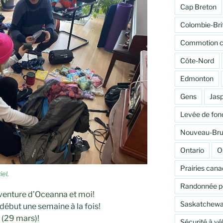
Cap Breton
Colombie-Bri
Commotion c
Côte-Nord
Edmonton
Gens
Jas
Levée de fon
Nouveau-Bru
Ontario
O
Prairies can
el.
Randonnée p
aventure d’Oceanna et moi!
Saskatchew
 début une semaine à la fois!
t (29 mars)!
Sécurité à vé