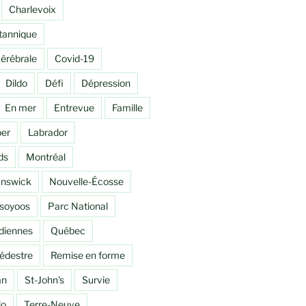
Charlevoix
tannique
érébrale
Covid-19
Dildo
Défi
Dépression
En mer
Entrevue
Famille
per
Labrador
ds
Montréal
nswick
Nouvelle-Écosse
soyoos
Parc National
adiennes
Québec
édestre
Remise en forme
an
St-John's
Survie
lo
Terre-Neuve