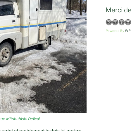
Merci de 
Powered By
WPS
ue Mitshubishi Delica!
trict et rapidement je dois lui mettre