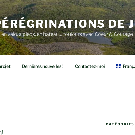
PÉRÉGRINATIONS DE J
e en vélo, à pieds, en bateau… toujours avec Coeur & Courage
rojet
Dernières nouvelles !
Contactez-moi
Franç
CATÉGORIES
!