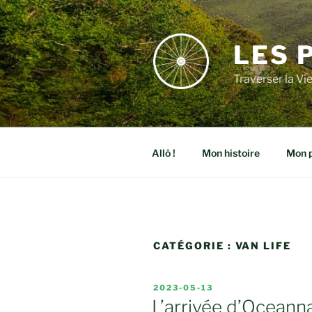
Aller
au
contenu
LES 
Traverser la Vi
Allô !
Mon histoire
Mon p
CATÉGORIE :
VAN LIFE
PUBLIÉ
2023-05-13
LE
L’arrivée d’Oceanna