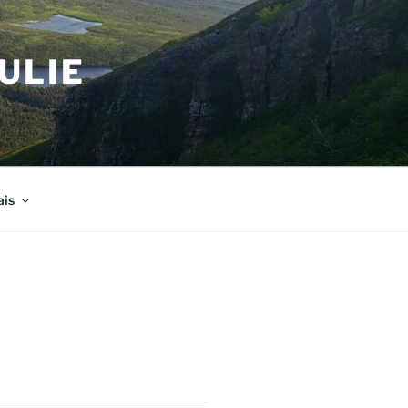
ULIE
ais