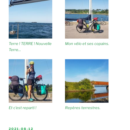
Terre ! TERRE ! Nouvelle
Mon vélo et ses copains.
Terre…
Et c’est reparti !
Repères terrestres.
PUBLIÉ
2021-08-12