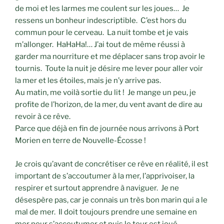
de moi et les larmes me coulent sur les joues… Je
ressens un bonheur indescriptible. C’est hors du
commun pour le cerveau. La nuit tombe et je vais
m’allonger. HaHaHa!… J’ai tout de même réussi à
garder ma nourriture et me déplacer sans trop avoir le
tournis. Toute la nuit je désire me lever pour aller voir
la mer et les étoiles, mais je n’y arrive pas.
Au matin, me voilà sortie du lit ! Je mange un peu, je
profite de l’horizon, de la mer, du vent avant de dire au
revoir à ce rêve.
Parce que déjà en fin de journée nous arrivons à Port
Morien en terre de Nouvelle-Écosse !
Je crois qu’avant de concrétiser ce rêve en réalité, il est
important de s’accoutumer à la mer, l’apprivoiser, la
respirer et surtout apprendre à naviguer. Je ne
désespère pas, car je connais un très bon marin qui a le
mal de mer. Il doit toujours prendre une semaine en
mer pour s’accoutumer et puis le tour est joué.