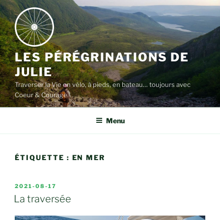
Aller
au
contenu
LES PÉRÉGRINATIONS DE
JULIE
Traverser la Vie en vélo, à pieds, en bateau… toujours avec
Coeur & Courage
Menu
ÉTIQUETTE :
EN MER
PUBLIÉ
2021-08-17
LE
La traversée