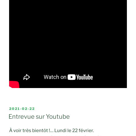
PUBLIÉ
2021-02-22
LE
Entrevue sur Youtube
À voir très bientôt !… Lundi le 22 février.