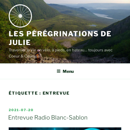
Aller
au
contenu
LES PÉRÉGRINATIONS DE
JULIE
Traverser la Vie en vélo, à pieds, en bateau… toujours avec
Coeur & Courage
Menu
ÉTIQUETTE :
ENTREVUE
PUBLIÉ
2021-07-20
LE
Entrevue Radio Blanc-Sablon