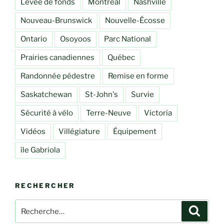
Levée de fonds
Montréal
Nashville
Nouveau-Brunswick
Nouvelle-Écosse
Ontario
Osoyoos
Parc National
Prairies canadiennes
Québec
Randonnée pédestre
Remise en forme
Saskatchewan
St-John's
Survie
Sécurité à vélo
Terre-Neuve
Victoria
Vidéos
Villégiature
Équipement
île Gabriola
RECHERCHER
Rechercher :
Recher