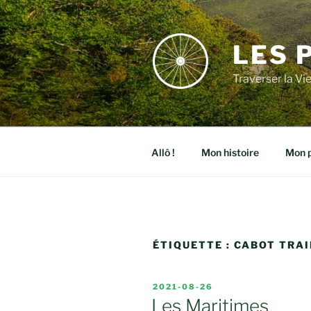
Aller
au
contenu
LES 
Traverser la Vi
Allô !
Mon histoire
Mon p
ÉTIQUETTE :
CABOT TRAI
PUBLIÉ
2021-08-26
LE
Les Maritimes