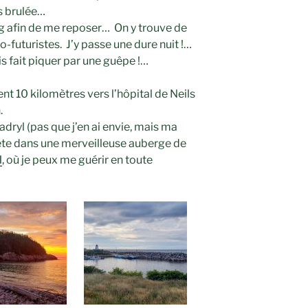
s brulée…
g afin de me reposer… On y trouve de
futuristes. J’y passe une dure nuit !…
is fait piquer par une guêpe !…
nt 10 kilomètres vers l’hô
pital de Neils
.
ryl (pas que j’en ai envie, mais ma
rête dans une merveilleuse auberge de
l
, où je peux me guérir en toute