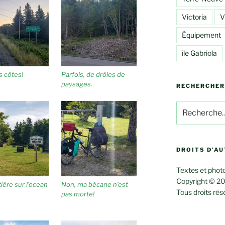
Victoria
V
Équipement
île Gabriola
es côtes!
Parfois, de drôles de
paysages.
RECHERCHER
Rechercher :
DROITS D’A
Textes et photo
Copyright © 20
ière sur l’ocean
Non, ma bécane n’est
Tous droits rés
pas morte!