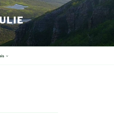
ULIE
ais