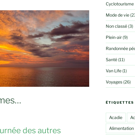
Cyclotourisme
Mode de vie
(2
Non classé
(3)
Plein-air
(9)
Randonnée péd
Santé
(11)
Van Life
(1)
Voyages
(26)
imes…
ÉTIQUETTES
Acadie
Ac
Alimentation
ournée des autres