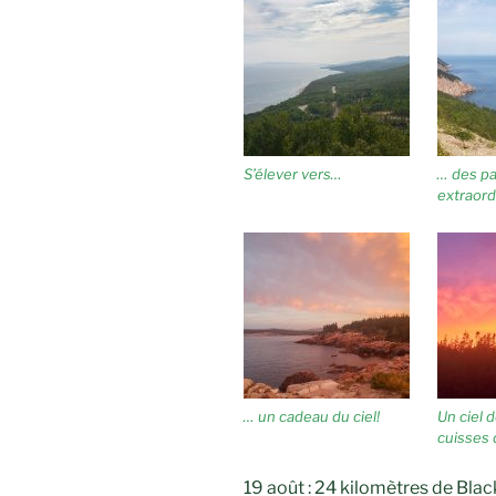
S’élever vers…
… des p
extraord
… un cadeau du ciel!
Un ciel 
cuisses 
19 août : 24 kilomètres de Bla