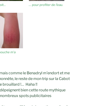
oit…
… pour profiter de l’eau.
mouche m’a
t, mais comme le Benadryl m’endort et me
 honnête, le reste de mon trip sur la Cabot
e brouillard !… Haha !!
i dépeignent bien cette route mythique
e nombreux spots publicitaires