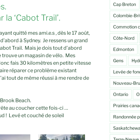
Cap Breton
s.
Colombie-Bri
la ‘Cabot Trail’.
Commotion c
yant quitté mes ami.e.s , dès le 17 août,
Côte-Nord
t d’abord à Sydney. Je ressens un grand
abot Trail. Mais je dois tout d’abord
Edmonton
e trouve un magasin de vélo. Mes
Gens
Hydr
donc fais 30 kilomètres en petite vitesse
 faire réparer ce problème existant
Levée de fon
J’ai tout de même réussi à me rendre de
Nouveau-Bru
Ontario
O
k Brook Beach.
Prairies can
rrête au coucher cette fois-ci …
ud ! Levé et couché de soleil
Randonnée p
Saskatchew
Terre-Neuve