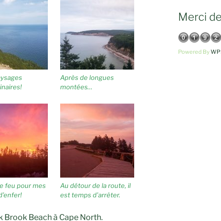
Merci de 
Powered By
WPS
aysages
Après de longues
inaires!
montées…
de feu pour mes
Au détour de la route, il
d’enfer!
est temps d’arrêter.
ck Brook Beach à Cape North.