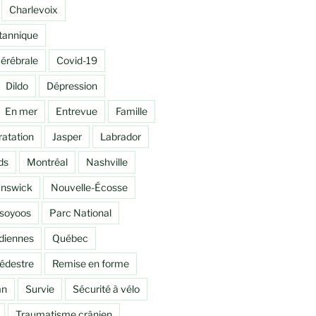
Charlevoix
tannique
érébrale
Covid-19
Dildo
Dépression
En mer
Entrevue
Famille
atation
Jasper
Labrador
ds
Montréal
Nashville
nswick
Nouvelle-Écosse
soyoos
Parc National
adiennes
Québec
édestre
Remise en forme
an
Survie
Sécurité à vélo
Traumatisme crânien