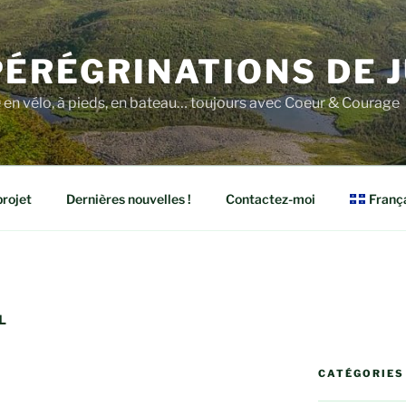
PÉRÉGRINATIONS DE J
e en vélo, à pieds, en bateau… toujours avec Coeur & Courage
rojet
Dernières nouvelles !
Contactez-moi
Franç
L
CATÉGORIES