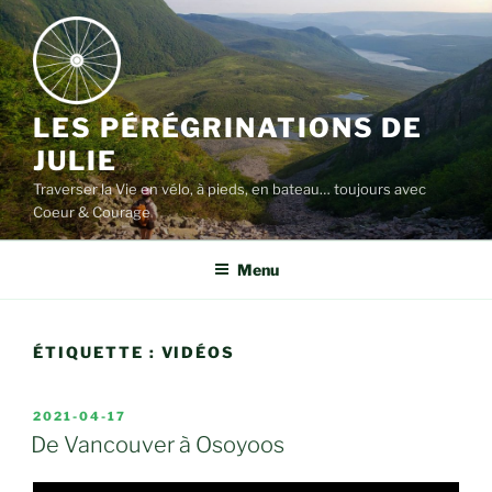
Aller
au
contenu
LES PÉRÉGRINATIONS DE
JULIE
Traverser la Vie en vélo, à pieds, en bateau… toujours avec
Coeur & Courage
Menu
ÉTIQUETTE :
VIDÉOS
PUBLIÉ
2021-04-17
LE
De Vancouver à Osoyoos