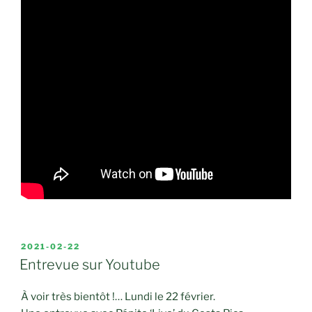
PUBLIÉ
2021-02-22
LE
Entrevue sur Youtube
À voir très bientôt !… Lundi le 22 février.