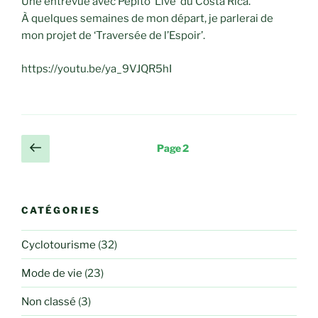
Une entrevue avec Pépito ‘Live’ du Costa Rica.
À quelques semaines de mon départ, je parlerai de
mon projet de ‘Traversée de l’Espoir’.
https://youtu.be/ya_9VJQR5hI
Pagination
Page
Page
2
précédente
des
publications
CATÉGORIES
Cyclotourisme
(32)
Mode de vie
(23)
Non classé
(3)