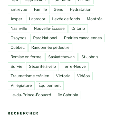
Entrevue
Famille
Gens
Hydratation
Jasper
Labrador
Levée de fonds
Montréal
Nashville
Nouvelle-Écosse
Ontario
Osoyoos
Parc National
Prairies canadiennes
Québec
Randonnée pédestre
Remise en forme
Saskatchewan
St-John's
Survie
Sécurité à vélo
Terre-Neuve
Traumatisme crânien
Victoria
Vidéos
Villégiature
Équipement
Île-du-Prince-Édouard
île Gabriola
RECHERCHER